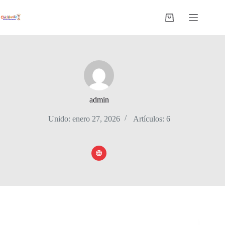
Saltar
al
Carro
contenido
de
compra
admin
Unido: enero 27, 2026
Artículos: 6